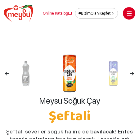
Skip
to
Online Katalog
#BizimOlanıKeşfet
content
Meysu Soğuk Çay
Şeftali
Şeftali severler soğuk haline de bayılacak! Enfes
tadıyla sofraların baş tacı olacak. Lezzetin adı