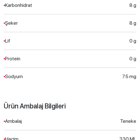
Karbonhidrat
8 g
Şeker
8 g
Lif
0 g
Protein
0 g
Sodyum
7.5 mg
Ürün Ambalaj Bilgileri
Ambalaj
Teneke
Hacim
330 ML