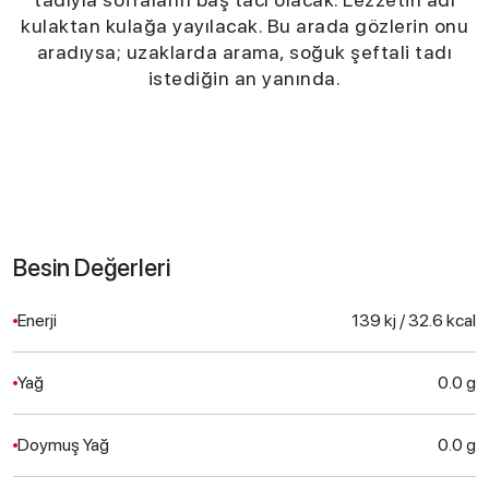
kulaktan kulağa yayılacak. Bu arada gözlerin onu
aradıysa; uzaklarda arama, soğuk şeftali tadı
istediğin an yanında.
Besin Değerleri
Enerji
139 kj / 32.6 kcal
Yağ
0.0 g
Doymuş Yağ
0.0 g