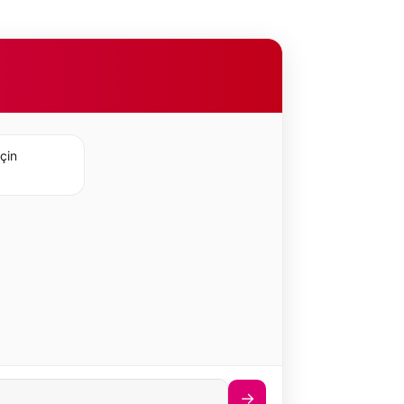
için
→