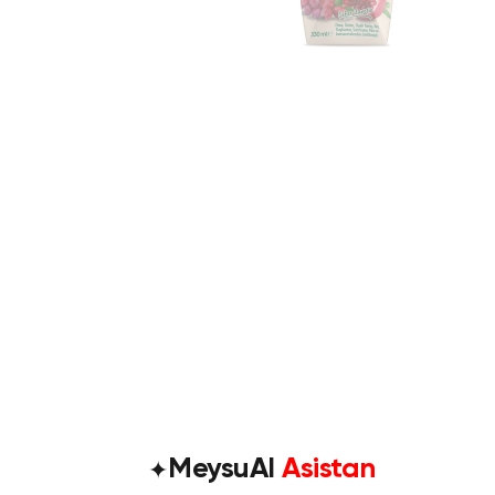
✦
MeysuAI
Asistan