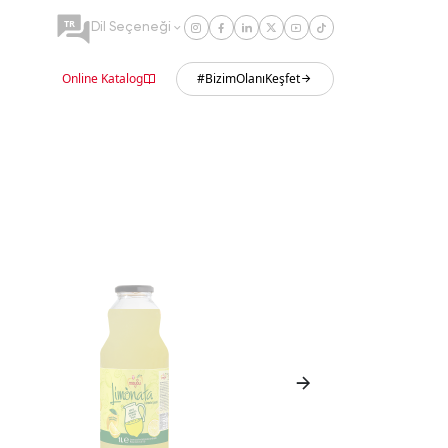
TR
Dil Seçeneği
Online Katalog
#BizimOlanıKeşfet