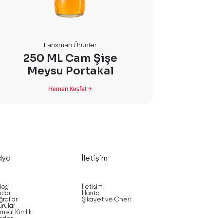
Lansman Ürünler
250 ML Cam Şişe
250 M
Meysu Portakal
Hemen Keşfet
dya
İletişim
log
İletişim
olar
Harita
ğraflar
Şikayet ve Öneri
rular
msal Kimlik