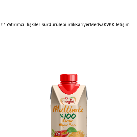
iz
Yatırımcı İlişkileri
Sürdürülebilirlik
Kariyer
Medya
KVKK
İletişim