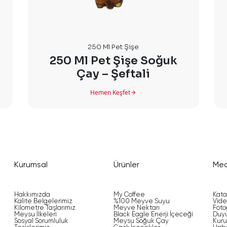
250 Ml Pet Şişe
250 Ml Pet Şişe Soğuk
Çay – Şeftali
Hemen Keşfet
Kurumsal
Ürünler
Me
Hakkımızda
My Coffee
Kata
Kalite Belgelerimiz
%100 Meyve Suyu
Vide
Kilometre Taşlarımız
Meyve Nektarı
Foto
Meysu İlkeleri
Black Eagle Enerji İçeceği
Duyu
Sosyal Sorumluluk
Meysu Soğuk Çay
Kuru