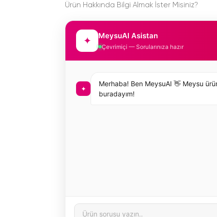
Ürün Hakkında Bilgi Almak İster Misiniz?
MeysuAI Asistan
✦
Çevrimiçi — Sorularınıza hazır
Merhaba! Ben MeysuAI 👋 Meysu ürünleri 
✦
buradayım!