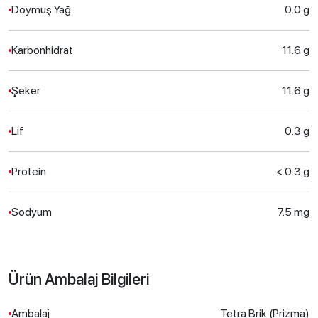
Doymuş Yağ
0.0 g
Karbonhidrat
11.6 g
Şeker
11.6 g
Lif
0.3 g
Protein
< 0.3 g
Sodyum
7.5 mg
Ürün Ambalaj Bilgileri
Ambalaj
Tetra Brik (Prizma)