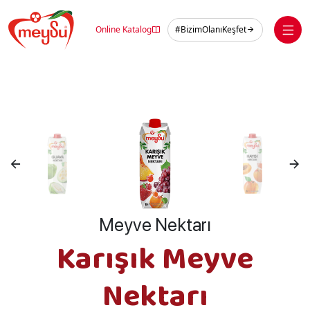
Skip
to
Online Katalog
#BizimOlanıKeşfet
content
Meyve Nektarı
Karışık Meyve
Nektarı