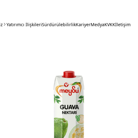
iz
Yatırımcı İlişkileri
Sürdürülebilirlik
Kariyer
Medya
KVKK
İletişim