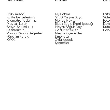
Kurumsal
Ürünler
Me
Hakkımızda
My Coffee
Kata
Kalite Belgelerimiz
%100 Meyve Suyu
Vide
Kilometre Taşlarımız
Meyve Nektarı
Foto
Meysu İlkeleri
Black Eagle Enerji İçeceği
Duyu
Sosyal Sorumluluk
Meysu Soğuk Çay
Kuru
Tesislerimiz
Gazlı İçecekler
Habe
Vizyon Misyon Değerler
Meyveli İçecekler
Yönetim Kurulu
Limonata
KVKK
Özlü İçecek
Şerbetler