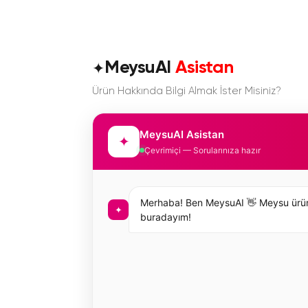
✦
MeysuAI
Asistan
Ürün Hakkında Bilgi Almak İster Misiniz?
MeysuAI Asistan
✦
Çevrimiçi — Sorularınıza hazır
Merhaba! Ben MeysuAI 👋 Meysu ürünleri 
✦
buradayım!