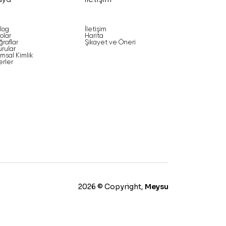
dya
İletişim
log
İletişim
olar
Harita
ğraflar
Şikayet ve Öneri
rular
msal Kimlik
rler
2026 © Copyright,
Meysu