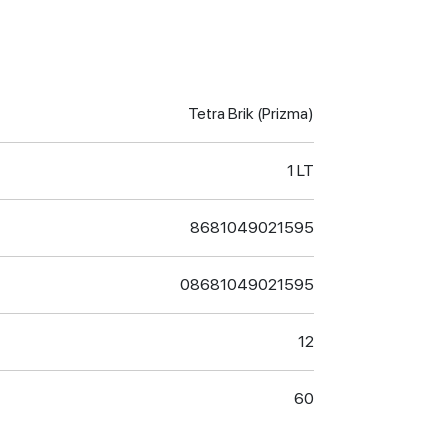
Tetra Brik (Prizma)
1 LT
8681049021595
08681049021595
12
60