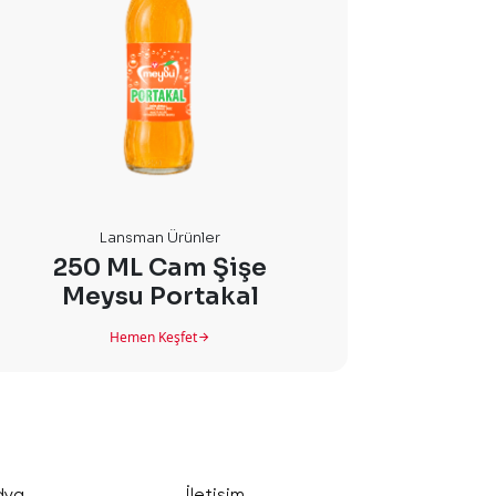
Lansman Ürünler
250 ML Cam Şişe
250 M
Meysu Portakal
Hemen Keşfet