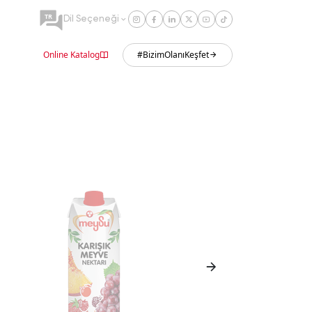
TR
Dil Seçeneği
Online Katalog
#BizimOlanıKeşfet