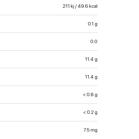
211 kj / 49.6 kcal
0.1 g
0.0
11.4 g
11.4 g
< 0.8 g
< 0.2 g
7.5 mg