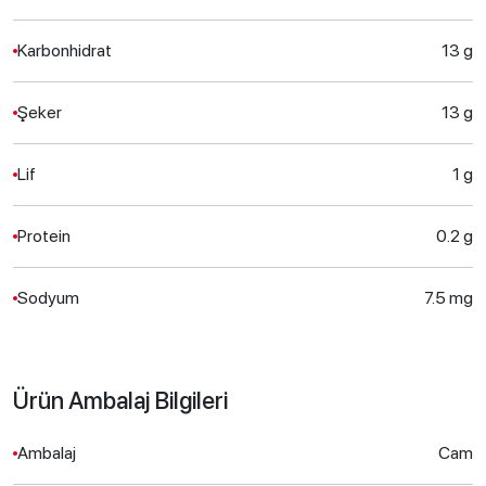
Karbonhidrat
13 g
Şeker
13 g
Lif
1 g
Protein
0.2 g
Sodyum
7.5 mg
Ürün Ambalaj Bilgileri
Ambalaj
Cam