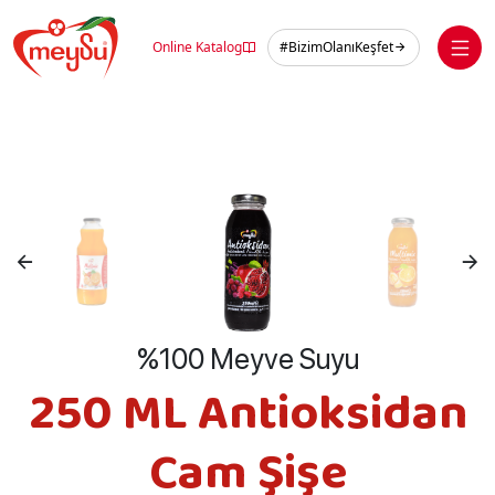
Skip
to
Online Katalog
#BizimOlanıKeşfet
content
%100 Meyve Suyu
250 ML Antioksidan
Cam Şişe