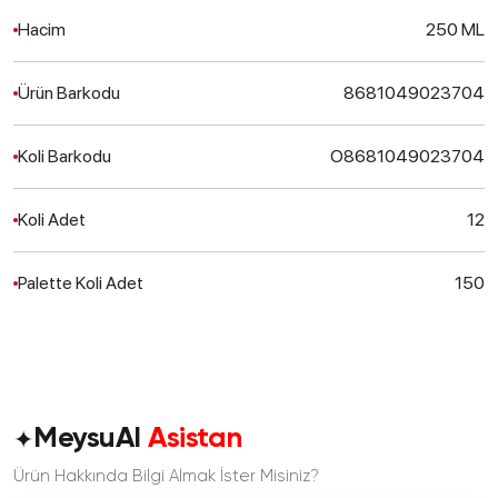
Hacim
250 ML
Ürün Barkodu
8681049023704
Koli Barkodu
O8681049023704
Koli Adet
12
Palette Koli Adet
150
✦
MeysuAI
Asistan
Ürün Hakkında Bilgi Almak İster Misiniz?