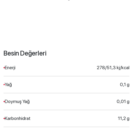
Besin Değerleri
Enerji
278/51,3 kj/kcal
Yağ
0,1 g
Doymuş Yağ
0,01 g
Karbonhidrat
11,2 g