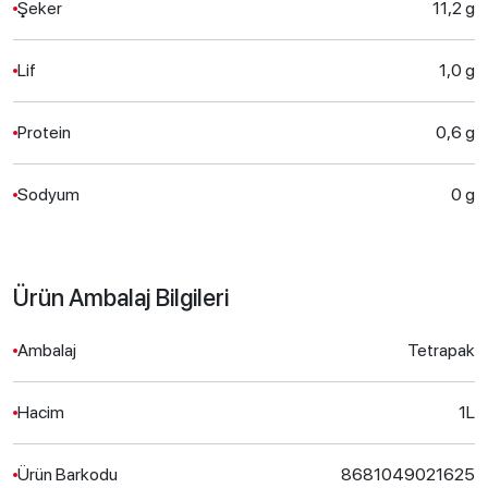
Şeker
11,2 g
Lif
1,0 g
Protein
0,6 g
Sodyum
0 g
Ürün Ambalaj Bilgileri
Ambalaj
Tetrapak
Hacim
1L
Ürün Barkodu
8681049021625