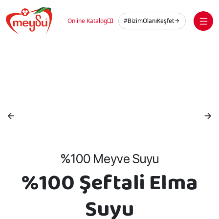
Skip
to
Online Katalog
#BizimOlanıKeşfet
content
%100 Meyve Suyu
%100 Şeftali Elma
Suyu